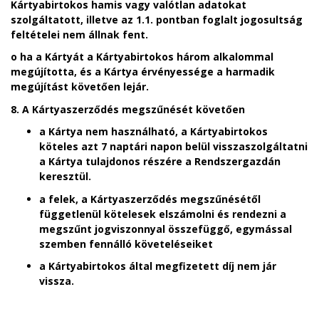
Kártyabirtokos hamis vagy valótlan adatokat
szolgáltatott, illetve az 1.1. pontban foglalt jogosultság
feltételei nem állnak fent.
o
ha a Kártyát a Kártyabirtokos három alkalommal
megújította, és a Kártya érvényessége a harmadik
megújítást követően lejár.
8. A
Kártyaszerződés megszűnését követően
a Kártya nem használható, a Kártyabirtokos
köteles azt 7 naptári napon belül visszaszolgáltatni
a Kártya tulajdonos részére a Rendszergazdán
keresztül.
a felek, a Kártyaszerződés megszűnésétől
függetlenül kötelesek elszámolni és rendezni a
megszűnt jogviszonnyal összefüggő, egymással
szemben fennálló követeléseiket
a Kártyabirtokos által megfizetett díj nem jár
vissza.