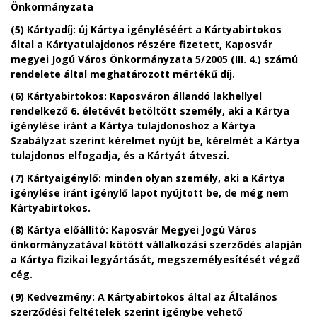
Önkormányzata
(5) Kártyadíj: új Kártya igényléséért a Kártyabirtokos
által a Kártyatulajdonos részére fizetett, Kaposvár
megyei Jogú Város Önkormányzata 5/2005 (III. 4.) számú
rendelete által meghatározott mértékű díj.
(6) Kártyabirtokos: Kaposváron állandó lakhellyel
rendelkező 6. életévét betöltött személy, aki a Kártya
igénylése iránt a Kártya tulajdonoshoz a Kártya
Szabályzat szerint kérelmet nyújt be, kérelmét a Kártya
tulajdonos elfogadja, és a Kártyát átveszi.
(7) Kártyaigénylő: minden olyan személy, aki a Kártya
igénylése iránt igénylő lapot nyújtott be, de még nem
Kártyabirtokos.
(8) Kártya előállító: Kaposvár Megyei Jogú Város
önkormányzatával kötött vállalkozási szerződés alapján
a Kártya fizikai legyártását, megszemélyesítését végző
cég.
(9) Kedvezmény: A Kártyabirtokos által az Általános
szerződési feltételek szerint igénybe vehető