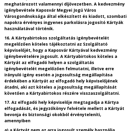
meghatározott valamennyi díjövezetben. A kedvezmény
igénybevétele Kaposvár Megyei Jogú Város
Városgondnoksága által elkészített és kiadott, szombati
napokra érvényes ingyenes parkolásra jogosító Kártyák
használatával történik.
16. A
Kártyabirtokos szolgáltatás igénybevételét
megelőzően köteles tájékoztatni az Szolgáltató
képviselőjét, hogy a Kaposvár Kártyával kedvezmény
igénybevételére jogosult. A Kártyabirtokos köteles a
Kártyát az elfogadó helyen a szolgáltatás
igénybevételét megelőzően felmutatni, illetve erre
irányuló igény esetén a jogosultság megállapítása
érdekében a Kártyát az elfogadó hely képviselőjének
átadni, aki azt köteles a jogosultság megállapítását
követően a Kártyabirtokos részére visszaszolgáltatni.
17. Az elfogadó hely képviselője megtagadja a Kártya
elfogadását, és jegyzőkönyv felvétele mellett a Kártyát
bevonja és biztonsági okokból érvényteleníti,
amennyiben
a)
a Kártyát nem az arra jogosult személy használja