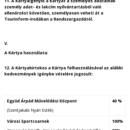
11. A Kártyaigénylő a Kártyát a személyes adatainak
személy adat- és lakcím nyilvántartásból való
ellenőrzést követően, személyesen veheti át a
Tourinform-Irodában a Rendszergazdától.
V.
A Kártya használata:
12. A Kártyabirtokos a Kártya felhasználásával az alábbi
kedvezmények igénybe vételére jogosult:
Együd Árpád Művelődési Központ
40 %
(Szentjakabi Nyári Esték)
Városi Sportcsarnok
100%