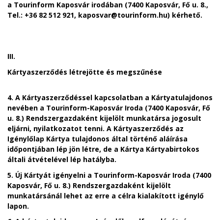
a Tourinform Kaposvár irodában (7400 Kaposvár, Fő u. 8.,
Tel.: +36 82 512 921, kaposvar@tourinform.hu) kérhető.
III.
Kártyaszerződés létrejötte és megszűnése
4. A
Kártyaszerződéssel kapcsolatban a Kártyatulajdonos
nevében a Tourinform-Kaposvár Iroda (7400 Kaposvár, Fő
u. 8.) Rendszergazdaként kijelölt munkatársa jogosult
eljárni, nyilatkozatot tenni. A Kártyaszerződés az
Igénylőlap Kártya tulajdonos által történő aláírása
időpontjában lép jön létre, de a Kártya Kártyabirtokos
általi átvételével lép hatályba.
5. Új Kártyát igényelni a Tourinform-Kaposvár Iroda (7400
Kaposvár, Fő u. 8.) Rendszergazdaként kijelölt
munkatársánál lehet az erre a célra kialakított igénylő
lapon.