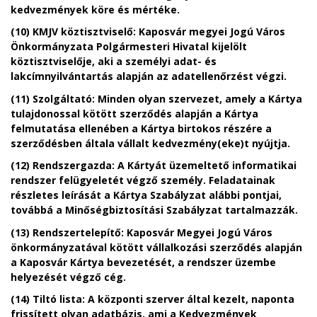
kedvezmények köre és mértéke.
(10) KMJV köztisztviselő: Kaposvár megyei Jogú Város
Önkormányzata Polgármesteri Hivatal kijelölt
köztisztviselője, aki a személyi adat- és
lakcímnyilvántartás alapján az adatellenőrzést végzi.
(11) Szolgáltató: Minden olyan szervezet, amely a Kártya
tulajdonossal kötött szerződés alapján a Kártya
felmutatása ellenében a Kártya birtokos részére a
szerződésben általa vállalt kedvezmény(eke)t nyújtja.
(12) Rendszergazda: A Kártyát üzemeltető informatikai
rendszer felügyeletét végző személy. Feladatainak
részletes leírását a Kártya Szabályzat alábbi pontjai,
továbbá a Minőségbiztosítási Szabályzat tartalmazzák.
(13) Rendszertelepítő: Kaposvár Megyei Jogú Város
önkormányzatával kötött vállalkozási szerződés alapján
a Kaposvár Kártya bevezetését, a rendszer üzembe
helyezését végző cég.
(14) Tiltó lista: A központi szerver által kezelt, naponta
frissített olyan adatbázis, ami a Kedvezmények