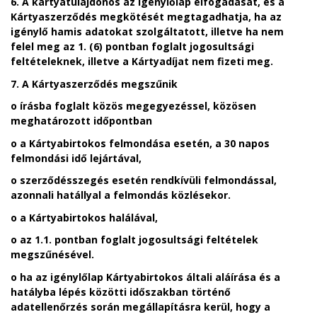
6. A kártyatulajdonos az Igénylőlap elfogadását, és a
Kártyaszerződés megkötését megtagadhatja, ha az
igénylő hamis adatokat szolgáltatott, illetve ha nem
felel meg az 1. (6) pontban foglalt jogosultsági
feltételeknek, illetve a Kártyadíjat nem fizeti meg.
7. A
Kártyaszerződés megszűnik
o
írásba foglalt közös megegyezéssel, közösen
meghatározott időpontban
o
a Kártyabirtokos felmondása esetén, a 30 napos
felmondási idő lejártával,
o
szerződésszegés esetén rendkívüli felmondással,
azonnali hatállyal a felmondás közlésekor.
o
a Kártyabirtokos halálával,
o
az 1.1. pontban foglalt jogosultsági feltételek
megszűnésével.
o
ha az igénylőlap Kártyabirtokos általi aláírása és a
hatályba lépés közötti időszakban történő
adatellenőrzés során megállapításra kerül, hogy a