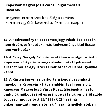
Kaposvár Megyei Jogú Város Polgármesteri
Hivatala
(
ingyenes internetezési lehetőség a belváros
közterein egy órán keresztül az év minden napján)
13. A
kedvezmények csoportos jegy vásárlása esetén
nem érvényesíthetőek, más kedvezményekkel össze
nem vonhatóak.
14. A Csiky Gergely Színház esetében a szolgáltatást a
Kaposvár Kártya és a megkülönböztetett jelzéssel
ellátott bérlet együttes felmutatásával lehet igénybe
venni.
15. A
Kártya ingyenes parkolásra jogosít szombati
napokon a Kaposvár Kártya emblémával megjelölt,
Kaposvár Megyei Jogú Város Közgyűlésének a fizető
parkolók működéséről és igénybe vételük rendjéről szóló
többször módosított 25/1999 (X.29.) számú
önkormányzati rendeletének 1. számú mellékletében