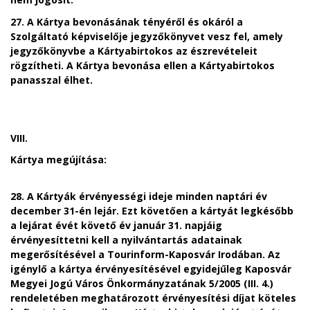
27. A Kártya bevonásának tényéről és okáról a
Szolgáltató képviselője jegyzőkönyvet vesz fel, amely
jegyzőkönyvbe a Kártyabirtokos az észrevételeit
rögzítheti. A Kártya bevonása ellen a Kártyabirtokos
panasszal élhet.
VIII.
Kártya megújítása:
28. A Kártyák érvényességi ideje minden naptári év
december 31-én lejár. Ezt követően a kártyát legkésőbb
a lejárat évét követő év január 31. napjáig
érvényesíttetni kell a nyilvántartás adatainak
megerősítésével a Tourinform-Kaposvár Irodában. Az
igénylő a kártya érvényesítésével egyidejűleg Kaposvár
Megyei Jogú Város Önkormányzatának 5/2005 (III. 4.)
rendeletében meghatározott érvényesítési díjat köteles