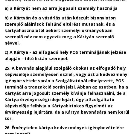
a)
a Kártyát nem az arra jogosult személy használja
b)
a Kártyán és a vásárlás után készült bizonylaton
szereplő aláírások feltűnő eltérést mutatnak, és a
kártyahasználótól bekért személyi okmányokban
szereplő név nem egyezik meg a Kártyán szereplő
névvel.
c)
A Kártya - az elfogadó hely POS termináljának jelzése
alapján - tiltó listán szerepel.
25. A bevonás alapjául szolgáló okokat az elfogadó hely
képviselője személyesen észleli, vagy azt a kedvezmény
igénybe vétele során a Szolgáltatónál elhelyezett, POS
terminál a tranzakció során jelzi. Abban az esetben, ha a
Kártyát arra jogosult személy kívánja felhasználni, de a
Kártya érvényességi ideje lejárt, úgy a Szolgáltató
képviselője felhívja a Kártyabirtokos figyelmét az
érvényesség lejártára, de a Kártya bevonására nem kerül
sor.
26. Érvénytelen kártya kedvezmények igénybevételére
nem jogosít.