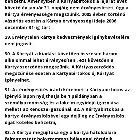
befizetni. Amennyiben a Kártyabirtokos a lejárat évét
követő év január 31. napjáig nem érvényesítteti, úgy a
Kártya érvényessége megszűnik. 2005 évben történő
vásárlás esetén a Kártya érvényességi ideje 2006
december 31-ig tart.
29. Érvénytelen kártya kedvezmények igénybevételére
nem jogosít.
30. A
Kártyát a kiadást követően összesen három
alkalommal lehet érvényesíteni, ezt követően a
Kártyaszerződés megszűnik. A Kártyaszerződés
megszűnése esetén a Kártyabirtokos új Kártyát
igényelhet.
31. Az érvényesítés iránti kérelmet a Kártyabirtokos az
igénylő lapon nyújthatja be 1 példányban a
személyazonosság és a lakcím egyidejű igazolása
mellett az Rendszergazdánál. 32. A Kártyabirtokos a
kártya érvényesítésével egyidejűleg az Érvényesítési
díjat köteles befizetni,
33. A Kártya megújítása egy a kártya hátoldalára
felragasztott hologrammos bélyeggel történik.