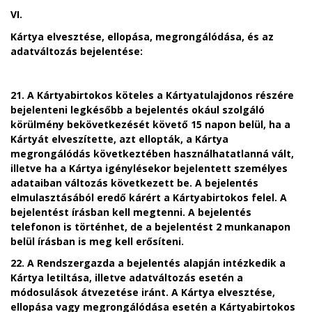
VI.
Kártya elvesztése, ellopása, megrongálódása, és az
adatváltozás bejelentése:
21. A
Kártyabirtokos köteles a Kártyatulajdonos részére
bejelenteni legkésőbb a bejelentés okául szolgáló
körülmény bekövetkezését követő 15 napon belül, ha a
Kártyát elveszítette, azt ellopták, a Kártya
megrongálódás következtében használhatatlanná vált,
illetve ha a Kártya igénylésekor bejelentett személyes
adataiban változás következett be. A bejelentés
elmulasztásából eredő kárért a Kártyabirtokos felel. A
bejelentést írásban kell megtenni. A bejelentés
telefonon is történhet, de a bejelentést 2 munkanapon
belül írásban is meg kell erősíteni.
22. A Rendszergazda a bejelentés alapján intézkedik a
Kártya letiltása, illetve adatváltozás esetén a
módosulások átvezetése iránt. A Kártya elvesztése,
ellopása vagy megrongálódása esetén a Kártyabirtokos