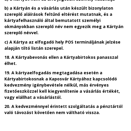
b)
a Kártyán és a vásárlás után készült bizonylaton
szereplő aláírások feltűnő eltérést mutatnak, és a
kártyafelhasználó által bemutatott személyi
okmányokban szereplő név nem egyezik meg a Kártyán
szereplő névvel.
c)
A Kártya az elfogadó hely POS termináljának jelzése
alapján tiltó listán szerepel.
18. A Kártyabevonás ellen a Kártyabirtokos panasszal
élhet.
19. A
kártyaelfogadás megtagadása esetén a
Kártyabirtokosnak a Kaposvár Kártyához kapcsolódó
kedvezmény igénybevétele nélkül, más érvényes
fizetőeszközzel kell kiegyenlítenie a vásárlás értékét,
vagy elállhat a vásárlástól.
20. A kedvezménnyel érintett szolgáltatás a pénztártól
való távozást követően nem váltható vissza.