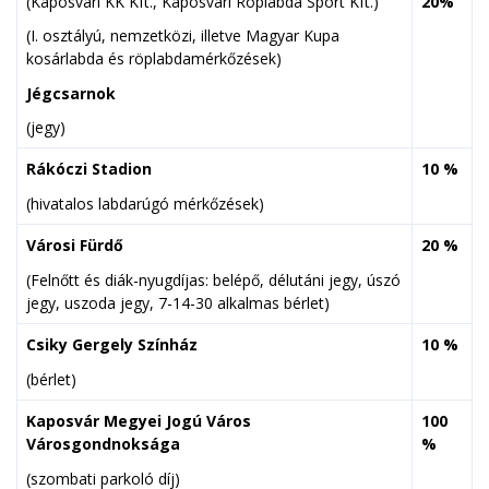
(Kaposvári KK Kft., Kaposvári Röplabda Sport Kft.)
20%
(I. osztályú, nemzetközi, illetve Magyar Kupa
kosárlabda és röplabdamérkőzések)
Jégcsarnok
(jegy)
Rákóczi Stadion
10 %
(hivatalos labdarúgó mérkőzések)
Városi Fürdő
20 %
(Felnőtt és diák-nyugdíjas: belépő, délutáni jegy, úszó
jegy, uszoda jegy, 7-14-30 alkalmas bérlet)
Csiky Gergely Színház
10 %
(bérlet)
Kaposvár Megyei Jogú Város
100
Városgondnoksága
%
(szombati parkoló díj)