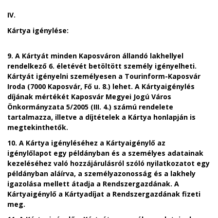
IV.
Kártya igénylése:
9. A Kártyát minden Kaposváron állandó lakhellyel
rendelkező 6. életévét betöltött személy igényelheti.
Kártyát igényelni személyesen a
Tourinform-Kaposvár
Iroda (7000 Kaposvár, Fő u. 8.)
lehet. A Kártyaigénylés
díjának mértékét Kaposvár Megyei Jogú Város
Önkormányzata 5/2005 (III. 4.) számú rendelete
tartalmazza, illetve a díjtételek a Kártya honlapján is
megtekinthetők.
10. A Kártya igényléséhez a Kártyaigénylő az
igénylőlapot egy példányban és a személyes adatainak
kezeléséhez való hozzájárulásról szóló nyilatkozatot egy
példányban aláírva, a személyazonosság és a lakhely
igazolása mellett átadja a Rendszergazdának. A
Kártyaigénylő a Kártyadíjat a Rendszergazdának fizeti
meg.