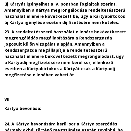
új Kártyát igényelhet a IV. pontban foglaltak szerint.
Amennyiben
a Kártya megrongálódása rendeltetésszerű
használat ellenére következett be
, úgy a Kártyabirtokos
új Kártya igénylése esetén díj fizetésére nem köteles.
23. A rendeltetésszerű használat ellenére bekövetkezett
megrongálódás megállapítására a Rendszergazda
jogosult külön vizsgálat alapján. Amennyiben a
Rendszergazda megállapítja a rendeltetésszerű
használat ellenére bekövetkezett megrongálódást, úgy
a Kártyadíj megfizetésére nem kerül sor, ellenkező
esetben a Kártyabirtokos a Kártyát csak a Kártyadíj
megfizetése ellenében veheti át.
VII.
Kártya bevonása:
24. A Kártya bevonására kerül sor a Kártya szerződés
bármely okból történő megszűnése esetén továbbá, ha