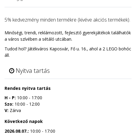
5% kedvezmény minden termékre (kivéve akciós termékek).
Minőségi, trendi, reklámozott, fejlesztő gyerekjátékok találhatók
a város szívében a sétáló utcában.
Tudod hol? Játékváros Kaposvár, Fő u. 16., ahol a 2 LEGO bohóc
áll.
Nyitva tartás
Rendes nyitva tartás
H - P:
10:00 - 17:00
Szo:
10:00 - 12:00
V:
Zárva
Következő napok
2026.08.07.:
10:00 - 17:00